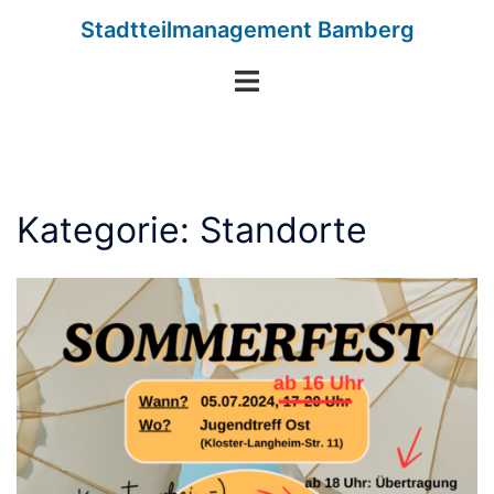
Zum
Stadtteilmanagement Bamberg
Inhalt
springen
Menü
umschalten
Kategorie:
Standorte