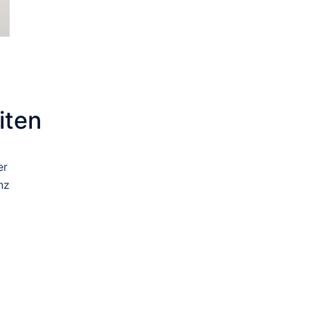
iten
er
nz