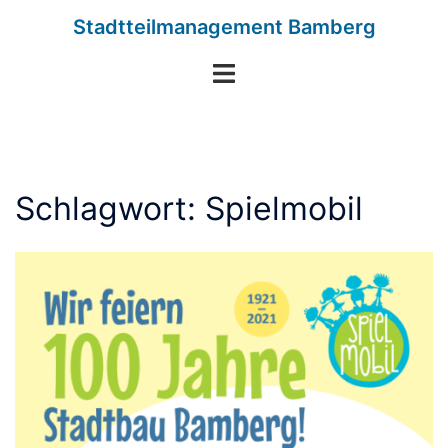
Zum
Stadtteilmanagement Bamberg
Inhalt
springen
Menü
umschalten
Schlagwort:
Spielmobil