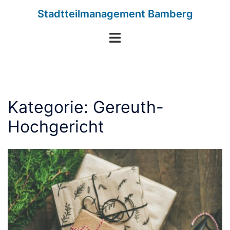
Zum
Stadtteilmanagement Bamberg
Inhalt
springen
Menü
umschalten
Kategorie:
Gereuth-
Hochgericht